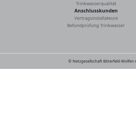
Trinkwasserqualität
Anschlusskunden
Vertragsinstallateure
Befundprüfung Trinkwasser
© Netzgesellschaft Bitterfeld-Wolfen 